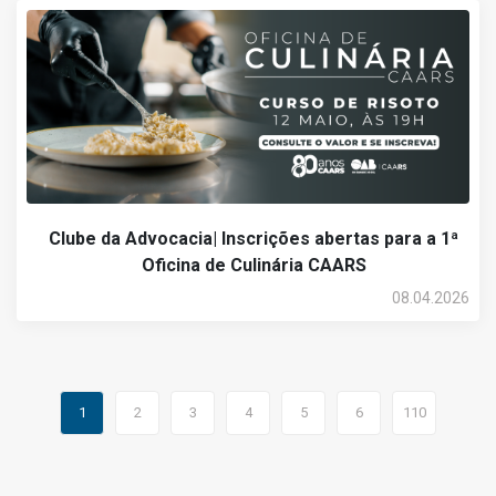
Clube da Advocacia| Inscrições abertas para a 1ª
Oficina de Culinária CAARS
08.04.2026
1
2
3
4
5
6
110